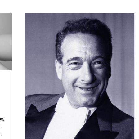
של
פ
נג