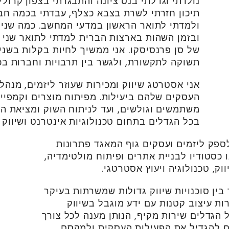
נולדתי וגדלתי בנס ציונה והתבגרתי בצפון קרולי
תיכון חזרתי לשרת בצבא כצלף, עבדתי בכמה חב
ולמדתי לתואר הראשון במדעי המחשב. כמה שנים 
ובזמן השהות בארצות הברית למדתי לתואר שני 
של סן פרנסיסקו. אני ממשיך לחיות בקלות בשני 
תשוקה לתקשורת, ולגשר בין תרבויות וחברות בכ
אני אסטרטג שיווק ומכירות שעוזר ליזמים, מנהל
העסקים שלהם ביעילות. מפיתוח מוצרים וקמפיינ
משתמשים וגולשים, ועד לניתוח השוק ומציאת הז
בכל הגדלים בתחום טכנולוגיות אינטרנט ושיווק אסט
פק ליזמים ועסקים גוף המאגד פתרונות
 כסטודיו לבניית אתרים ופיתוח מולטימדיה,
ק, טכנולוגיה ויעוץ אסטרטגי.
בין סוכנויות שיווק גדולות שמשרתות בעיקר
ות עיצוב קטנות עם ידע מוגבל בשיווק
 הגדלים שירות מקיף, הנותן מענה לכל צורך
להם להגדיל את הפעילות העסקית ולמקסם