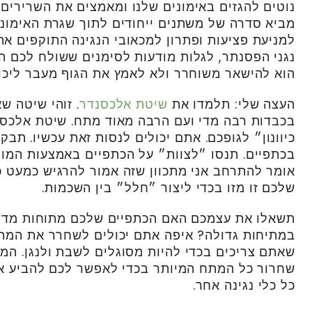
נוטים להגזים באימונים שלנו ומאמצים את השרירים ע
מביא סדרה של משתנים ייחודים לתוך שגרת האימונים
למניעת פציעות ופתרון למכאובי הנגינה התוקפים את 
נגני הפסנתר, לגלות מודעות לסימנים ששולח לכם ה
הוא להישאר משוחרר ולא לאמץ את הגוף מעבר ליכול
העצה שלי: תלמדו את
שיטת אלכסנדר
. זוהי שיטה ש
בכבדות רבה מדי ועם הרבה מאוד מתח. שיטת אלכס
כיוונון״ לגופכם. אתם יכולים לנסות זאת עכשיו. ת
בכתפיים. תנסו ״לצוות״ על הכתפיים באמצעות המוח
אומר להתרחב אני מתכוון שזה אמור להרגיש כמעט כ
שלכם זו מזו בכדי ליצור ״חלל״ בין השכמות.
תשאלו את עצמכם האם הכתפיים שלכם מתוחות מדי?
במתיחות גדולה? איפה אתם יכולים לשחרר את המת
שאתם צריכים בכדי להיות מסוגלים לשבת ולנגן. המ
שחרור כל המתח המיותר בכדי לאפשר לכם להביע א
כל כלי נגינה אחר.