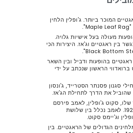
ובילים
כנראה מלחין הראגטיים המוכר ביותר. ג'ופלין הלחין
Jelly Roll M] - פסנתרן הופעות מעולה בעל אישיות גלויה.
ר בין ראגטיים וג'אז. היצירות הכי
 את דרכו כנגן ראגטיים בהופעות ודביל ובין השאר
Shuffle " שהיה הלהיט ברואדווי הראשון שנכתב על ידי
James P J] - אחד ממתחילי סגנון פסנתר הסטרייד, ג'ונסון
שהוביל את הדרך לתחילת הג'אז.
בהשראת הגיבור שלו, סקוט ג'ופלין, לאמב פירסם
הרבה מיצירות הראגטיים שלו בין השנים 1908 ו 1920. לאמב נכלל בין שלושת
לין וג'יימס סקוט.
 אחד משלושת המלחינים הגדולים של הראגטיים. בין