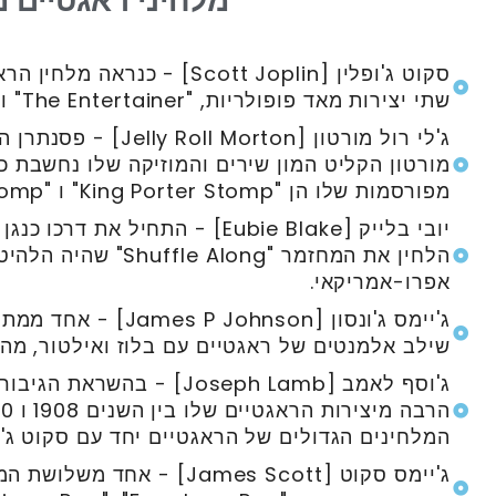
מלחיני ראגטיים מ
סקוט ג'ופלין [Scott Joplin] - 
שתי יצירות מאד פופולריות, "The Entertainer" ו "Maple Leaf Rag".
ג'לי רול מורטון [orton
מורטון הקליט המון שירים והמוזיקה שלו נחשבת כגש
מפורסמות שלו הן "King Porter Stomp" ו "Black Bottom Stomp".
יובי בלייק [Eubie Blake] - התחיל
הלחין את המחזמר "Along
אפרו-אמריקאי.
ג'יימס ג'ונסון [ohnson
שילב אלמנטים של ראגטיים עם בלוז ואילטור, מה 
ג'וסף לאמב [Joseph Lamb] - 
המלחינים הגדולים של הראגטיים יחד עם סקוט ג'ופ
ג'יימס סקוט [James Scott] -