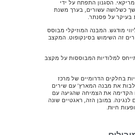
ריקאי. הסגנון התפתח על ידי
 19 והיה פופולרי במשך כשלושה עשורים, בערך משנת
יווי מודגש. המבנה המוזיקלי מבוסס
רים זה השימוש בסינקופוט. המקצב
שם מגיע מהמונח “ragged time” המתייחס למלודיות המבוססות על מקצב
ת בחלקים הדרומיים של מרכז
שלבות את מבנה המארץ’ עם שירים
Ca. מוזיקת הראגטיים הקדימה את הצמיחה שהגיעה עם
לנגינה. במובן הזה, ראגטיים שונה
פעות חיות.