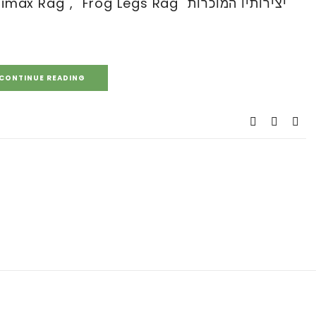
יצירותיו המוכרות "Climax Rag", "Frog Legs Rag", ו "Grace & Beauty".
CONTINUE READING