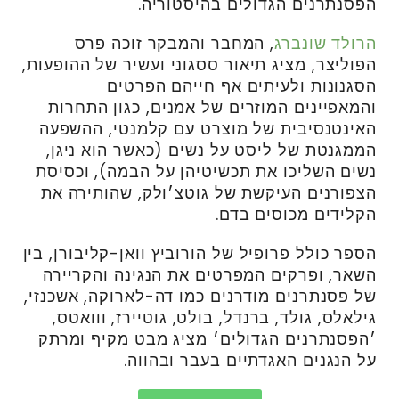
הפסנתרנים הגדולים בהיסטוריה.
הרולד שונברג
, המחבר והמבקר זוכה פרס
הפוליצר, מציג תיאור ססגוני ועשיר של ההופעות,
הסגנונות ולעיתים אף חייהם הפרטים
והמאפיינים המוזרים של אמנים, כגון התחרות
האינטנסיבית של מוצרט עם קלמנטי, ההשפעה
הממגנטת של ליסט על נשים (כאשר הוא ניגן,
נשים השליכו את תכשיטיהן על הבמה), וכסיסת
הצפורנים העיקשת של גוטצ׳ולק, שהותירה את
הקלידים מכוסים בדם.
הספר כולל פרופיל של הורוביץ וואן-קליבורן, בין
השאר, ופרקים המפרטים את הנגינה והקריירה
של פסנתרנים מודרנים כמו דה-לארוקה, אשכנזי,
גילאלס, גולד, ברנדל, בולט, גוטיירז, ווואטס,
׳הפסנתרנים הגדולים׳ מציג מבט מקיף ומרתק
על הנגנים האגדתיים בעבר ובהווה.